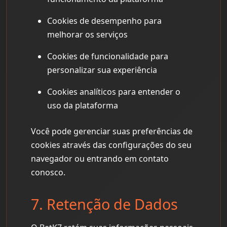
Cookies de desempenho para
melhorar os serviços
Cookies de funcionalidade para
personalizar sua experiência
Cookies analíticos para entender o
uso da plataforma
Você pode gerenciar suas preferências de
cookies através das configurações do seu
navegador ou entrando em contato
conosco.
7. Retenção de Dados