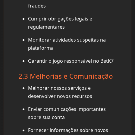
fraudes
Cumprir obrigações legais e
regulamentares
Monitorar atividades suspeitas na
plataforma
Garantir o jogo responsável no BetK7
2.3 Melhorias e Comunicação
Melhorar nossos serviços e
desenvolver novos recursos
Enviar comunicações importantes
sobre sua conta
Fornecer informações sobre novos