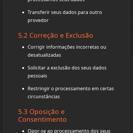
Transferir seus dados para outro
provedor
5.2 Correção e Exclusão
Corrigir informações incorretas ou
desatualizadas
Solicitar a exclusão dos seus dados
pessoais
Restringir o processamento em certas
circunstâncias
5.3 Oposição e
Consentimento
Opor-se ao processamento dos seus