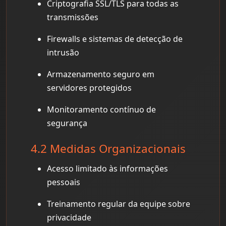
Criptografia SSL/TLS para todas as
transmissões
Firewalls e sistemas de detecção de
intrusão
Armazenamento seguro em
servidores protegidos
Monitoramento contínuo de
segurança
4.2 Medidas Organizacionais
Acesso limitado às informações
pessoais
Treinamento regular da equipe sobre
privacidade