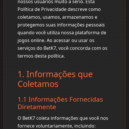
nossos usuários muito a sério. Esta
Política de Privacidade descreve como
coletamos, usamos, armazenamos e
protegemos suas informações pessoais
quando você utiliza nossa plataforma de
jogos online. Ao acessar ou usar os
serviços do BetK7, você concorda com os
termos desta política.
1. Informações que
Coletamos
1.1 Informações Fornecidas
Diretamente
O BetK7 coleta informações que você nos
fornece voluntariamente, incluindo: